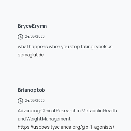
BryceErymn
24/05/2026
what happens when you stop taking rybelsus
semaglutide
Brianoptob
24/05/2026
Advancing Clinical Research in Metabolic Health
and Weight Management
https://usobesityscience.org/glp-1-agonists/