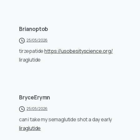
Brianoptob
25/05/2026
tirzepatide
https://usobesityscience.org/
liraglutide
BryceErymn
25/05/2026
can i take my semaglutide shot a day early
liraglutide