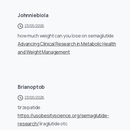
Johnniebiola
23/05/2026
how much weight can you lose on semaglutide
Advancing Clinical Research in Metabolic Health
and Weight Management
Brianoptob
23/05/2026
tirzepatide
https://usobesityscience.org/semaglutide-
research/
liraglutide otc