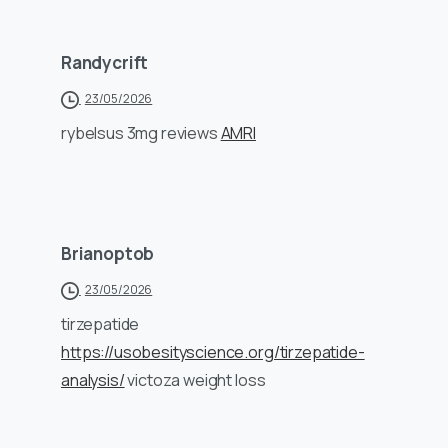
Randycrift
23/05/2026
rybelsus 3mg reviews
AMRI
Brianoptob
23/05/2026
tirzepatide
https://usobesityscience.org/tirzepatide-
analysis/
victoza weight loss