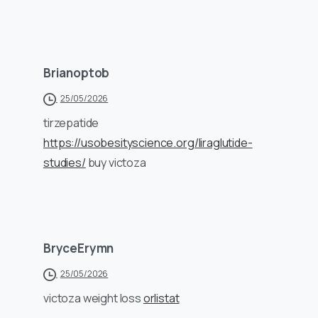
Brianoptob
25/05/2026
tirzepatide
https://usobesityscience.org/liraglutide-
studies/
buy victoza
BryceErymn
25/05/2026
victoza weight loss
orlistat