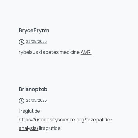
BryceErymn
23/05/2026
rybelsus diabetes medicine
AMRI
Brianoptob
23/05/2026
liraglutide
https://usobesityscience.org/tirzepatide-
analysis/
liraglutide