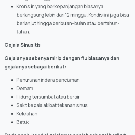
Kronis in yang berkepanjangan biasanya
berlangsung lebih dari 12 minggu. Kondisi ini juga bisa
berlanjut hingga berbulan-bulan atau bertahun-
tahun.
Gejala Sinusitis
Gejalanya sebenya mirip dengan flu biasanya dan
gejalanya sebagai berikut:
Penurunan indera penciuman
Demam
Hidung tersumbat atau berair
Sakit kepala akibat tekanan sinus
Kelelahan
Batuk