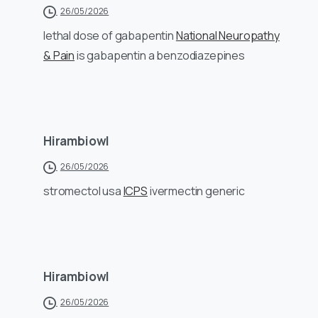
26/05/2026
lethal dose of gabapentin
National Neuropathy
& Pain
is gabapentin a benzodiazepines
Hirambiowl
26/05/2026
stromectol usa
ICPS
ivermectin generic
Hirambiowl
26/05/2026