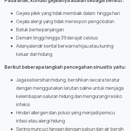
Pada anak, kondisi gejalanya adalah sebagai berikut:
Gejela pilek yang tidak membaik dalam hingga hari
Gejala alergi yang tidak merespon pengobatan
Batuk berkepanjangan
Demam tinggi hingga 39 derajat celcius
Adanyalendir kental berwarna hijau atau kuning
keluar dari hidung
Berikut beberapa langkah pencegahan sinusitis yaitu:
Jaga kebersihan hidung, bersihkan secara teratur
dengan menggunakan larutan saline untuk menjaga
kelembapan saluran hidung dan mengurangi resiko
infeksi.
Hindari allergen dan polusi yang menjadi pemicu
iritasi atau alergi hidung
Sering muncuci tangan dengan sabun dan air bersih