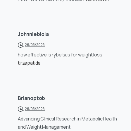
Johnniebiola
26/05/2026
how effective is rybelsus for weight loss
tirzepatide
Brianoptob
26/05/2026
Advancing Clinical Research in Metabolic Health
and Weight Management