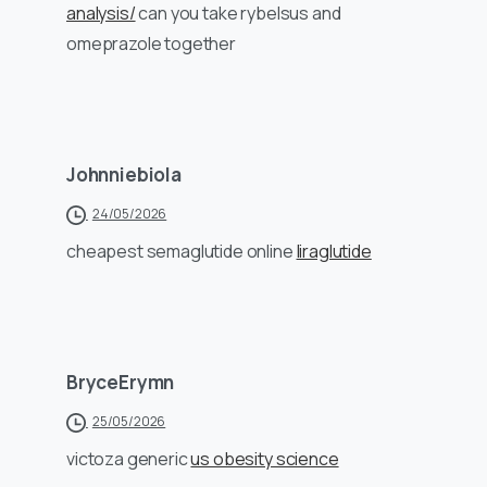
analysis/
can you take rybelsus and
omeprazole together
Johnniebiola
24/05/2026
cheapest semaglutide online
liraglutide
BryceErymn
25/05/2026
victoza generic
us obesity science