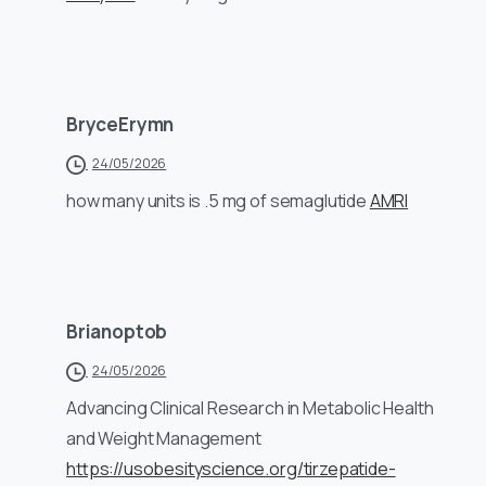
BryceErymn
24/05/2026
how many units is .5 mg of semaglutide
AMRI
Brianoptob
24/05/2026
Advancing Clinical Research in Metabolic Health
and Weight Management
https://usobesityscience.org/tirzepatide-