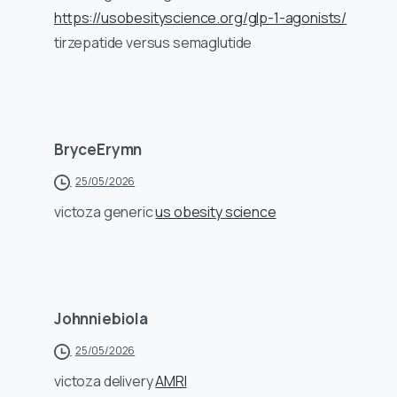
https://usobesityscience.org/glp-1-agonists/
tirzepatide versus semaglutide
BryceErymn
25/05/2026
victoza generic
us obesity science
Johnniebiola
25/05/2026
victoza delivery
AMRI