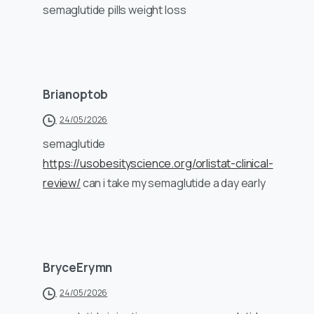
semaglutide pills weight loss
Brianoptob
24/05/2026
semaglutide
https://usobesityscience.org/orlistat-clinical-
review/
can i take my semaglutide a day early
BryceErymn
24/05/2026