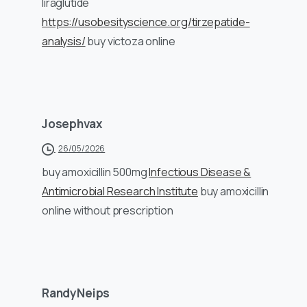
liraglutide
https://usobesityscience.org/tirzepatide-
analysis/
buy victoza online
Josephvax
26/05/2026
buy amoxicillin 500mg
Infectious Disease &
Antimicrobial Research Institute
buy amoxicillin
online without prescription
RandyNeips