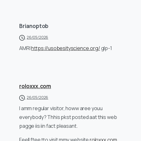
Brianoptob
26/05/2026
AMRI
https://usobesityscience.org/
glp-1
roloxxx.com
26/05/2026
I amm regular visitor, howw aree youu
everybody? Thhis pkst posted aat this web
pagge iis iin fact pleasant.
Feell ftee tto visit mmy website
roloxxx.com