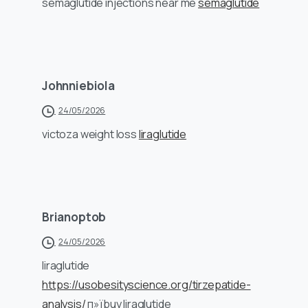
semaglutide injections near me
semaglutide
Johnniebiola
24/05/2026
victoza weight loss
liraglutide
Brianoptob
24/05/2026
liraglutide
https://usobesityscience.org/tirzepatide-
analysis/
п»їbuy liraglutide