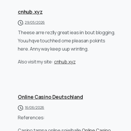
cnhub.xyz
29/05/2026
Theese arre rezlly great ieas iin bout blogging.
Youu hqve touchhed ome pleasan pokints
here. Anny way keep uup wrinting.
Also visit my site:
cnhub.xyz
Online Casino Deutschland
16/06/2026
References:
Casino tampa online spielhalle
Online Casino