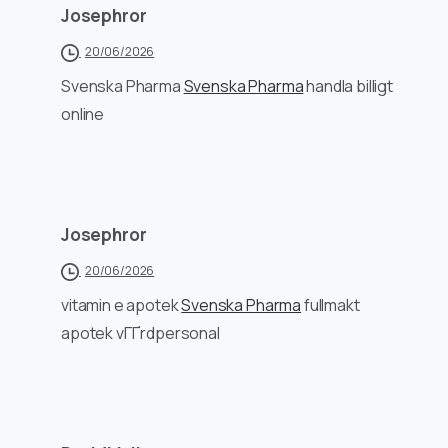
Josephror
20/06/2026
Svenska Pharma
Svenska Pharma
handla billigt
online
Josephror
20/06/2026
vitamin e apotek
Svenska Pharma
fullmakt
apotek vГҐrdpersonal