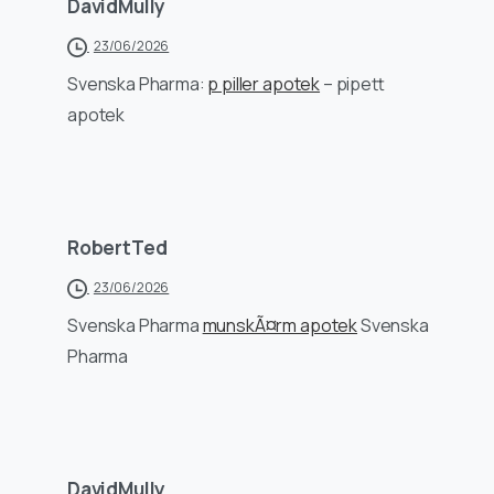
DavidMully
23/06/2026
Svenska Pharma:
p piller apotek
– pipett
apotek
RobertTed
23/06/2026
Svenska Pharma
munskÃ¤rm apotek
Svenska
Pharma
DavidMully