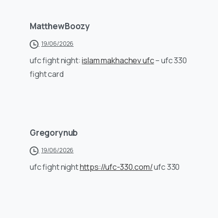
MatthewBoozy
19/06/2026
ufc fight night:
islam makhachev ufc
– ufc 330
fight card
Gregorynub
19/06/2026
ufc fight night
https://ufc-330.com/
ufc 330