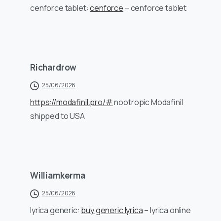
cenforce tablet:
cenforce
– cenforce tablet
Richardrow
25/06/2026
https://modafinil.pro/#
nootropic Modafinil
shipped to USA
Williamkerma
25/06/2026
lyrica generic:
buy generic lyrica
– lyrica online