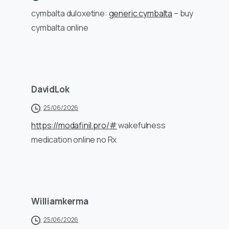
cymbalta duloxetine:
generic cymbalta
– buy
cymbalta online
DavidLok
25/06/2026
https://modafinil.pro/#
wakefulness
medication online no Rx
Williamkerma
25/06/2026