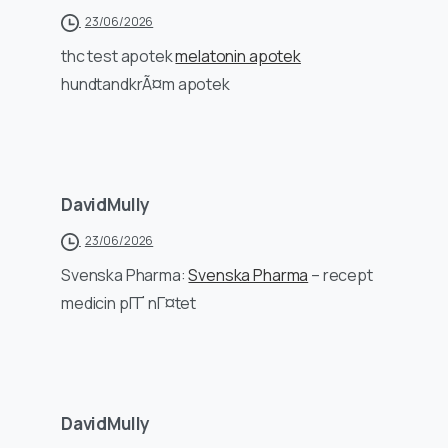
23/06/2026
thc test apotek
melatonin apotek
hundtandkrÃ¤m apotek
DavidMully
23/06/2026
Svenska Pharma:
Svenska Pharma
– recept
medicin pГҐ nГ¤tet
DavidMully