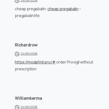
24/06/2026
cheap pregabalin:
cheap pregabalin
–
pregabalin life
Richardrow
24/06/2026
https://modafinil.pro/#
order Provigil without
prescription
Williamkerma
24/06/2026