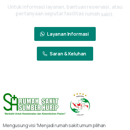
Untuk
informasi
layanan,
bantuan
reservasi,
atau
pertanyaan
seputar
fasilitas
rumah
sakit.
Layanan Informasi
Saran & Keluhan
Mengusung visi “Menjadi rumah sakit umum pilihan