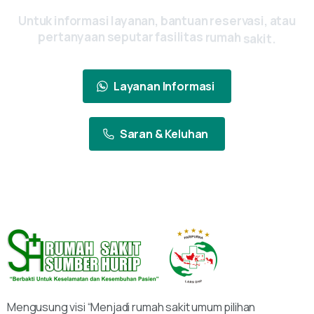
Untuk
informasi
layanan,
bantuan
reservasi,
atau
pertanyaan
seputar
fasilitas
rumah
sakit.
Layanan Informasi
Saran & Keluhan
Mengusung visi “Menjadi rumah sakit umum pilihan