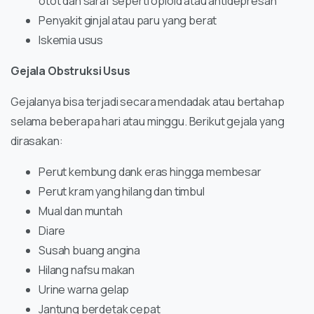
otot dan saraf seperti opioid atau antidepresan
Penyakit ginjal atau paru yang berat
Iskemia usus
Gejala Obstruksi Usus
Gejalanya bisa terjadi secara mendadak atau bertahap
selama beberapa hari atau minggu. Berikut gejala yang
dirasakan:
Perut kembung dank eras hingga membesar
Perut kram yang hilang dan timbul
Mual dan muntah
Diare
Susah buang angina
Hilang nafsu makan
Urine warna gelap
Jantung berdetak cepat