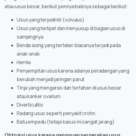
atau usus besar, berikut pennyebabnya sebagai berikut:
Usus yang terpelintir (volvulus)
Usus yang terlipat dan menyusup di bagian usus di
sampingnya
Benda asing yang tertelan biasanya terjadi pada
anak-anak
Hernia
Penyempitan usus karena adanya peradangan yang
berubah menjadi jaringan parut
Tinja yang mengeras dan tertahan di usus besar
atau kanker ovarium
Diverticulitis
Radang usus seperti penyakit crohn
Batu empedu (tetapi kasus ini sangat jarang)
Obtruksi usus karena gangguan pergerakan usus