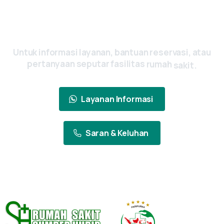
Ada Pertanyaan? Yuk, Hubungi Kami
Sekarang
Untuk
informasi
layanan,
bantuan
reservasi,
atau
pertanyaan
seputar
fasilitas
rumah
sakit.
Layanan Informasi
Saran & Keluhan