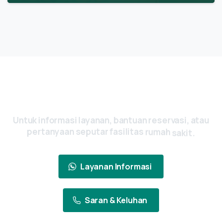
Ada Pertanyaan? Yuk, Hubungi Kami
Sekarang
Untuk
informasi
layanan,
bantuan
reservasi,
atau
pertanyaan
seputar
fasilitas
rumah
sakit.
Layanan Informasi
Saran & Keluhan