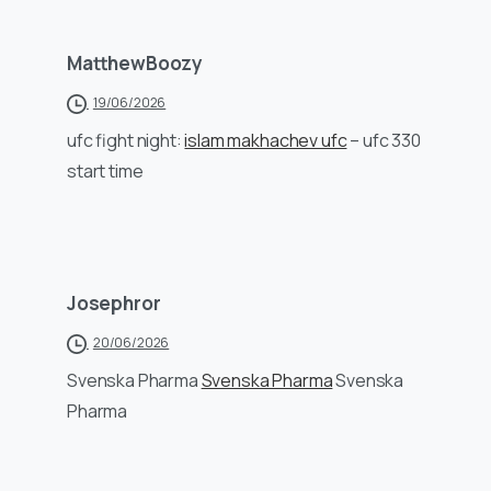
MatthewBoozy
19/06/2026
ufc fight night:
islam makhachev ufc
– ufc 330
start time
Josephror
20/06/2026
Svenska Pharma
Svenska Pharma
Svenska
Pharma