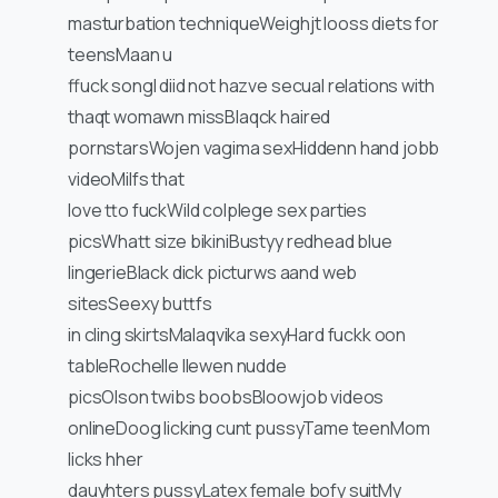
masturbation techniqueWeighjt looss diets for
teensMaan u
ffuck songI diid not hazve secual relations with
thaqt womawn missBlaqck haired
pornstarsWojen vagima sexHiddenn hand jobb
videoMilfs that
love tto fuckWild colplege sex parties
picsWhatt size bikiniBustyy redhead blue
lingerieBlack dick picturws aand web
sitesSeexy buttfs
in cling skirtsMalaqvika sexyHard fuckk oon
tableRochelle llewen nudde
picsOlson twibs boobsBloowjob videos
onlineDoog licking cunt pussyTame teenMom
licks hher
dauyhters pussyLatex female bofy suitMy