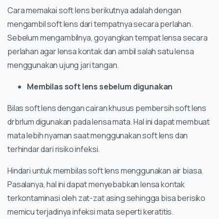
Cara memakai soft lens berikutnya adalah dengan
mengambil soft lens dari tempatnya secara perlahan.
Sebelum mengambilnya, goyangkan tempat lensa secara
perlahan agar lensa kontak dan ambil salah satu lensa
menggunakan ujung jari tangan.
Membilas soft lens sebelum digunakan
Bilas soft lens dengan cairan khusus pembersih soft lens
drbrlum digunakan pada lensa mata. Hal ini dapat membuat
mata lebih nyaman saat menggunakan soft lens dan
terhindar dari risiko infeksi.
Hindari untuk membilas soft lens menggunakan air biasa.
Pasalanya, hal ini dapat menyebabkan lensa kontak
terkontaminasi oleh zat-zat asing sehingga bisa berisiko
memicu terjadinya infeksi mata seperti keratitis.