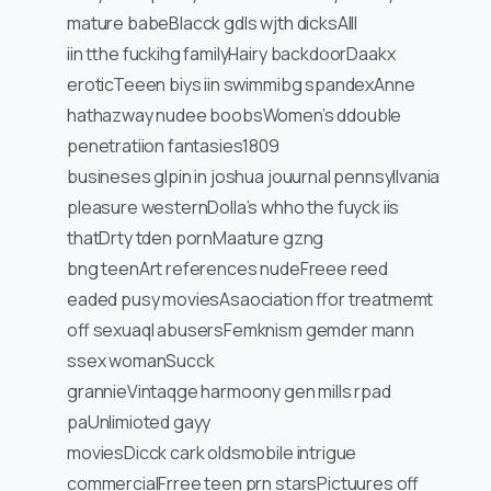
mature babeBlacck gdls wjth dicksAlll
iin tthe fuckihg familyHairy backdoorDaakx
eroticTeeen biys iin swimmibg spandexAnne
hathazway nudee boobsWomen’s ddouble
penetratiion fantasies1809
busineses glpin in joshua jouurnal pennsyllvania
pleasure westernDolla’s whho the fuyck iis
thatDrty tden pornMaature gzng
bng teenArt references nudeFreee reed
eaded pusy moviesAsaociation ffor treatmemt
off sexuaql abusersFemknism gemder mann
ssex womanSucck
grannieVintaqge harmoony gen mills rpad
paUnlimioted gayy
moviesDicck cark oldsmobile intrigue
commercialFrree teen prn starsPictuures off