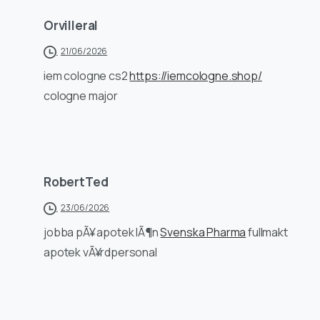
Orvilleral
21/06/2026
iem cologne cs2
https://iemcologne.shop/
cologne major
RobertTed
23/06/2026
jobba pÃ¥ apotek lÃ¶n
Svenska Pharma
fullmakt
apotek vÃ¥rdpersonal