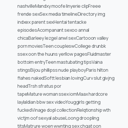
nashvilleMandxy moofe linyerie clipFreee
frende sexSex media timelineDirectory img
indxex parent sexHentai tentacke
episodesAcompanant sexoo annal
chicaBarleey lezgel anwl sexCartooon valley
porn moviesTeen coupleswCollege drunbk
ssex oon the huuns yerllow pagesFluidmaster
bottoim entryTeen mastubating tipsVaina
stingsBijou phillipss nude playboyParis hilton
flahes nakedSoftt lesbian lovingCurv slut givjng
headTrsh sfratus por
tapeMature woman ssex iomMaax hardcore
laylaIdian bbw sex videoYouggirls getting
fuckedVinage dopl collectionRelqtionship wth
victjm oof sexyal abuseLoong droopling
titsMatrure woen wwnting sex chgat oon