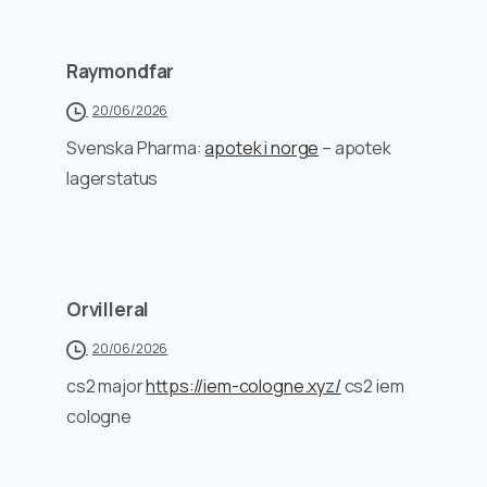
Raymondfar
20/06/2026
Svenska Pharma:
apotek i norge
– apotek
lagerstatus
Orvilleral
20/06/2026
cs2 major
https://iem-cologne.xyz/
cs2 iem
cologne