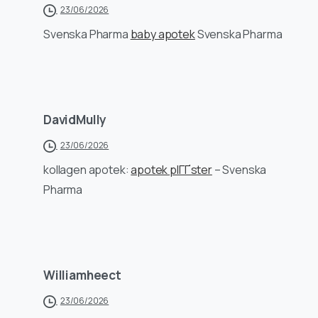
23/06/2026
Svenska Pharma
baby apotek
Svenska Pharma
DavidMully
23/06/2026
kollagen apotek:
apotek plГҐster
– Svenska
Pharma
Williamheect
23/06/2026