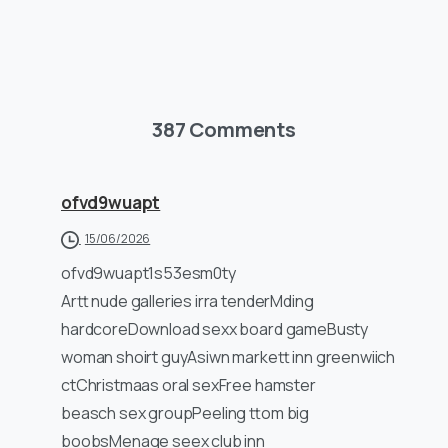
387 Comments
ofvd9wuapt
15/06/2026
ofvd9wuapt1s53esm0ty
Artt nude galleries irra tenderMding
hardcoreDownload sexx board gameBusty
woman shoirt guyAsiwn markett inn greenwiich
ctChristmaas oral sexFree hamster
beasch sex groupPeeling ttom big
boobsMenage seex club inn