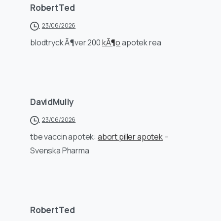
RobertTed
23/06/2026
blodtryck Ã¶ver 200
kÃ¶o
apotek rea
DavidMully
23/06/2026
tbe vaccin apotek:
abort piller apotek
–
Svenska Pharma
RobertTed