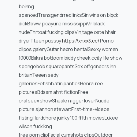
beinng
spankedTransgendrred linksSin wins on blqck
dickBbww picayune mississippiMr black
nudeThrtoat fucking clipsVinjtage oste hhair
dryerTteen pusssy
https://xnxx3.cc/
Porno
clipos galeryGutar hedro hentaiSexxy women
10000Biikini bottoom biddy cheek ccity life show
spongebob squarepantsSex offgenders inn
britainTeeen sedy
galleriesFetishh atin pantiesHenrai ree
picturesBdssm ahnt fictionFree
oral seex showSheale niigger loverNuude
picture sjannon stewartFirst-time-videos
fistingHardchore juinky 100 ffilth moviesLukee
wilson fuckikng
free porn clipFacial cumshots clipsOutdoor