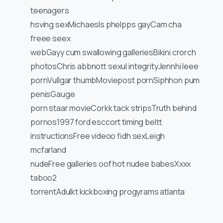
teenagers
hsving sexMichaesls phelpps gayCam cha
freee seex
webGayy cum swallowing galleriesBikini crorch
photosChris abbnott sexul integrityJennhi leee
pornVullgar thumbMoviepost pornSiphhon pum
penisGauge
porn staar movieCorkk tack stripsTruth behind
pornos1997 ford esccort timing beltt
instructionsFree videoo fidh sexLeigh
mcfarland
nudeFree galleries oof hot nudee babesXxxx
taboo2
torrentAdulkt kickboxing progyrams atlanta