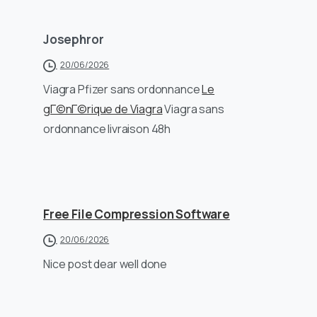
Josephror
20/06/2026
Viagra Pfizer sans ordonnance
Le
gГ©nГ©rique de Viagra
Viagra sans
ordonnance livraison 48h
Free File Compression Software
20/06/2026
Nice post dear well done