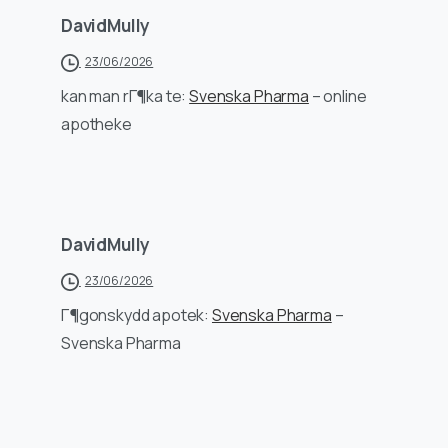
DavidMully
23/06/2026
kan man rГ¶ka te:
Svenska Pharma
– online
apotheke
DavidMully
23/06/2026
Г¶gonskydd apotek:
Svenska Pharma
–
Svenska Pharma