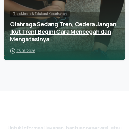
Tips Medis & Edukasi Kesehatan
Olahraga Sedang Tren, Cedera Jangan
Ikut Tren! Begini Cara Mencegah dan
Mengatasinya
27/07/2026
Ada Pertanyaan? Yuk, Hubungi Kami
Sekarang
Untuk
informasi
layanan,
bantuan
reservasi,
atau