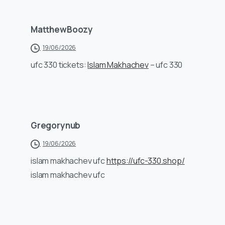
MatthewBoozy
19/06/2026
ufc 330 tickets:
Islam Makhachev
– ufc 330
Gregorynub
19/06/2026
islam makhachev ufc
https://ufc-330.shop/
islam makhachev ufc