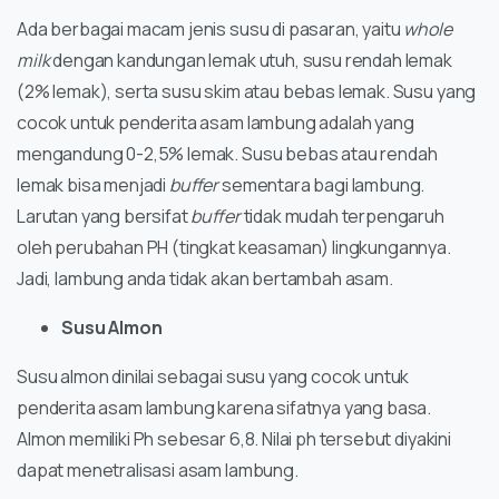
Ada berbagai macam jenis susu di pasaran, yaitu
whole
milk
dengan kandungan lemak utuh, susu rendah lemak
(2% lemak), serta susu skim atau bebas lemak. Susu yang
cocok untuk penderita asam lambung adalah yang
mengandung 0-2,5% lemak. Susu bebas atau rendah
lemak bisa menjadi
buffer
sementara bagi lambung.
Larutan yang bersifat
buffer
tidak mudah terpengaruh
oleh perubahan PH (tingkat keasaman) lingkungannya.
Jadi, lambung anda tidak akan bertambah asam.
Susu Almon
Susu almon dinilai sebagai susu yang cocok untuk
penderita asam lambung karena sifatnya yang basa.
Almon memiliki Ph sebesar 6,8. Nilai ph tersebut diyakini
dapat menetralisasi asam lambung.