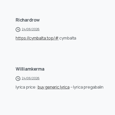
Richardrow
24/06/2026
https://cymbalta.top/#
cymbalta
Williamkerma
24/06/2026
lyrica price:
buy generic lyrica
– lyrica pregabalin