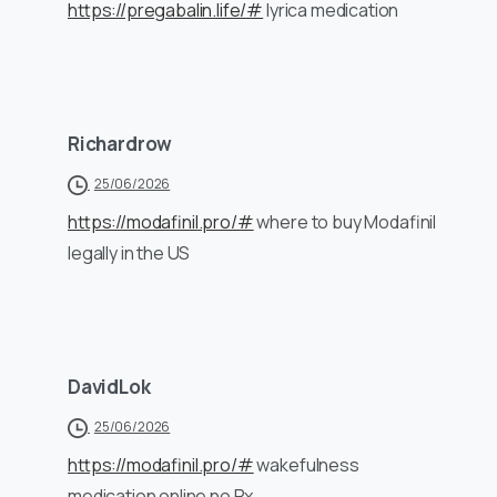
https://pregabalin.life/#
lyrica medication
Richardrow
25/06/2026
https://modafinil.pro/#
where to buy Modafinil
legally in the US
DavidLok
25/06/2026
https://modafinil.pro/#
wakefulness
medication online no Rx