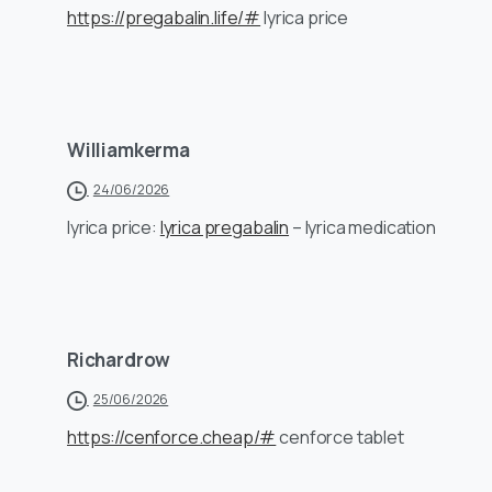
https://pregabalin.life/#
lyrica price
Williamkerma
24/06/2026
lyrica price:
lyrica pregabalin
– lyrica medication
Richardrow
25/06/2026
https://cenforce.cheap/#
cenforce tablet