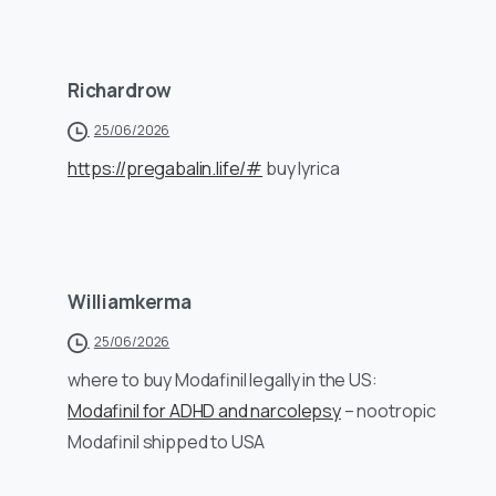
Richardrow
25/06/2026
https://pregabalin.life/#
buy lyrica
Williamkerma
25/06/2026
where to buy Modafinil legally in the US:
Modafinil for ADHD and narcolepsy
– nootropic
Modafinil shipped to USA