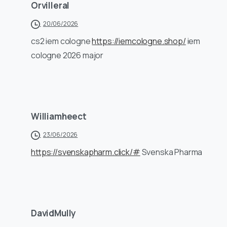
Orvilleral
20/06/2026
cs2 iem cologne
https://iemcologne.shop/
iem
cologne 2026 major
Williamheect
23/06/2026
https://svenskapharm.click/#
Svenska Pharma
DavidMully