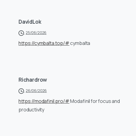
DavidLok
25/06/2026
https://cymbalta.top/#
cymbalta
Richardrow
26/06/2026
https://modafinil.pro/#
Modafinil for focus and
productivity