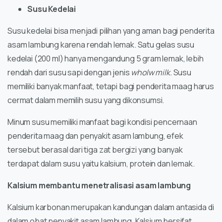
Susu Kedelai
Susu kedelai bisa menjadi pilihan yang aman bagi penderita
asam lambung karena rendah lemak. Satu gelas susu
kedelai (200 ml) hanya mengandung 5 gram lemak, lebih
rendah dari susu sapi dengan jenis
wholw milk.
Susu
memiliki banyak manfaat, tetapi bagi penderita maag harus
cermat dalam memilih susu yang dikonsumsi.
Minum susu memiliki manfaat bagi kondisi pencernaan
penderita maag dan penyakit asam lambung, efek
tersebut berasal dari tiga zat bergizi yang banyak
terdapat dalam susu yaitu kalsium, protein dan lemak.
Kalsium membantu menetralisasi asam lambung
Kalsium karbonan merupakan kandungan dalam antasida di
dalam obat penyakit asam lambung. Kalsium bersifat