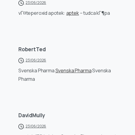
23/06/2026
vГ¤teperoxid apotek:
aptek
– tudca kГ¶pa
RobertTed
23/06/2026
Svenska Pharma
Svenska Pharma
Svenska
Pharma
DavidMully
23/06/2026