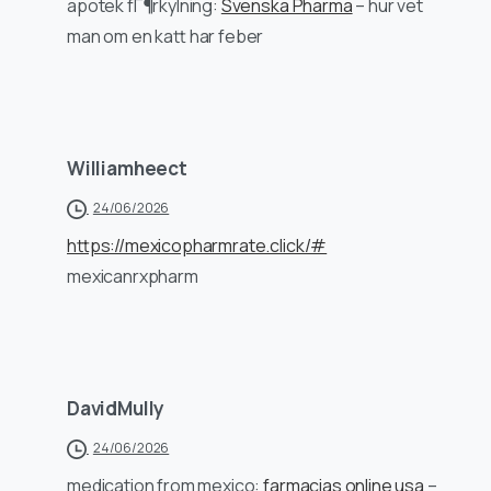
apotek fГ¶rkylning:
Svenska Pharma
– hur vet
man om en katt har feber
Williamheect
24/06/2026
https://mexicopharmrate.click/#
mexicanrxpharm
DavidMully
24/06/2026
medication from mexico:
farmacias online usa
–