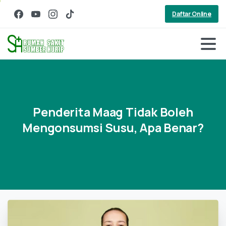
Daftar Online
Penderita
Maag
Tidak
Boleh
Mengonsumsi
Susu,
Apa
Benar?