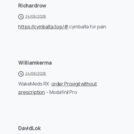
Richardrow
24/06/2026
https://cymbalta.top/#
cymbalta for pain
Williamkerma
24/06/2026
WakeMeds RX:
order Provigil without
prescription
– Modafinil Pro
DavidLok