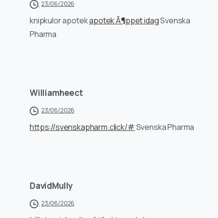
23/06/2026
knipkulor apotek
apotek Ã¶ppet idag
Svenska
Pharma
Williamheect
23/06/2026
https://svenskapharm.click/#
Svenska Pharma
DavidMully
23/06/2026