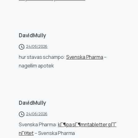
DavidMully
24/06/2026
hur stavas schampo:
Svenska Pharma
–
nagellim apotek
DavidMully
24/06/2026
Svenska Pharma:
kГ¶pa sГ¶mntabletter pГҐ
nГ¤tet
– Svenska Pharma