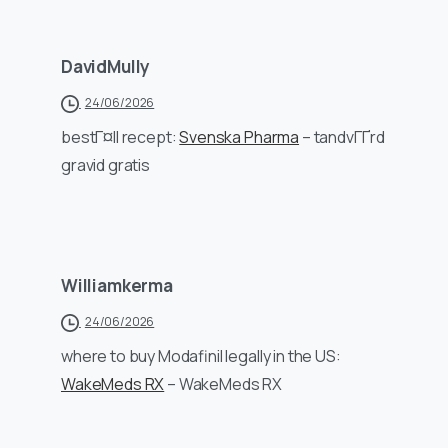
DavidMully
24/06/2026
bestГ¤ll recept:
Svenska Pharma
– tandvГҐrd
gravid gratis
Williamkerma
24/06/2026
where to buy Modafinil legally in the US:
WakeMeds RX
– WakeMeds RX