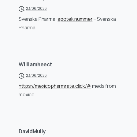
23/06/2026
Svenska Pharma:
apotek nummer
– Svenska
Pharma
Williamheect
23/06/2026
https://mexicopharmrate.click/#
meds from
mexico
DavidMully