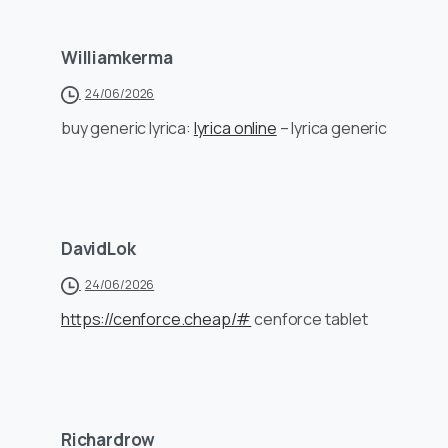
Williamkerma
24/06/2026
buy generic lyrica:
lyrica online
– lyrica generic
DavidLok
24/06/2026
https://cenforce.cheap/#
cenforce tablet
Richardrow