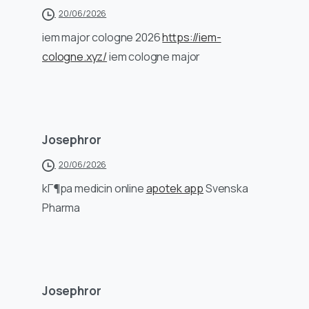
20/06/2026
iem major cologne 2026
https://iem-
cologne.xyz/
iem cologne major
Josephror
20/06/2026
kГ¶pa medicin online
apotek app
Svenska
Pharma
Josephror