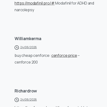
https://modafinil.pro/#
Modafinil for ADHD and
narcolepsy
Williamkerma
24/06/2026
buy cheap cenforce:
cenforce price
–
cenforce 200
Richardrow
24/06/2026