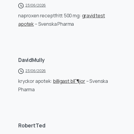
23/06/2026
naproxen receptfritt 500 mg:
gravid test
apotek
– Svenska Pharma
DavidMully
23/06/2026
kryckor apotek:
billigast blГ¶jor
– Svenska
Pharma
RobertTed