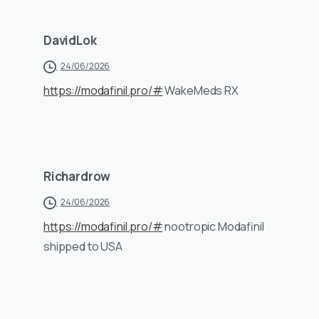
DavidLok
24/06/2026
https://modafinil.pro/#
WakeMeds RX
Richardrow
24/06/2026
https://modafinil.pro/#
nootropic Modafinil
shipped to USA