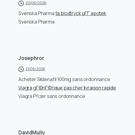
20/06/2026
Svenska Pharma
ta blodtryck pГҐ apotek
Svenska Pharma
Josephror
21/06/2026
Acheter Sildenafil 100mg sans ordonnance
Viagra gГ©nГ©rique pas cher livraison rapide
Viagra Pfizer sans ordonnance
DavidMully