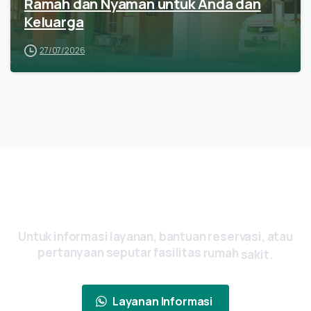
Ramah dan Nyaman untuk Anda dan
Keluarga
27/07/2026
Ada Pertanyaan? Yuk, Hubungi Kami
Sekarang
Untuk
informasi
layanan,
bantuan
reservasi,
atau
pertanyaan
seputar
fasilitas
rumah
sakit.
Layanan Informasi