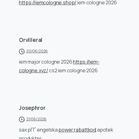
https://iemcologne.shop/
iem cologne 2026
Orvilleral
20/06/2026
iem major cologne 2026
https://iem-
cologne.xyz/
cs2 iem cologne 2026
Josephror
21/06/2026
sax pГҐ engelska
power rabattkod
apotek
produkter