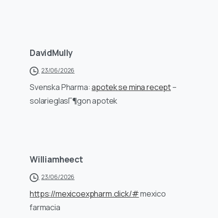
DavidMully
23/06/2026
Svenska Pharma:
apotek se mina recept
–
solarieglasГ¶gon apotek
Williamheect
23/06/2026
https://mexicoexpharm.click/#
mexico
farmacia