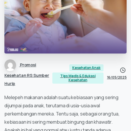
Promosi
Kesehatan Anak
Kesehatan RS Sumber
Tips Medis & Edukasi
16/05/2025
Kesehatan
Hurip
Melepeh makanan adalah suatu kebiasaan yang sering
dijumpai pada anak, terutama di usia-usia awal
perkembangan mereka. Tentu saja, sebagai orang tua,
kebiasaan ini sering membuat bingung dan khawatir.
Apakah ini hal yang normal atau justru tanda adanya