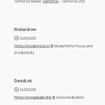
cenforce tablet:
cenforce
– cenforce 200
Richardrow
24/06/2026
https://modafinil.pro/#
Modafinil for focus and
productivity
DavidLok
24/06/2026
https://pregabalin.life/#
lyrica medication