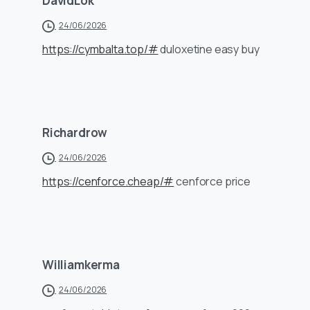
DavidLok
24/06/2026
https://cymbalta.top/#
duloxetine easy buy
Richardrow
24/06/2026
https://cenforce.cheap/#
cenforce price
Williamkerma
24/06/2026