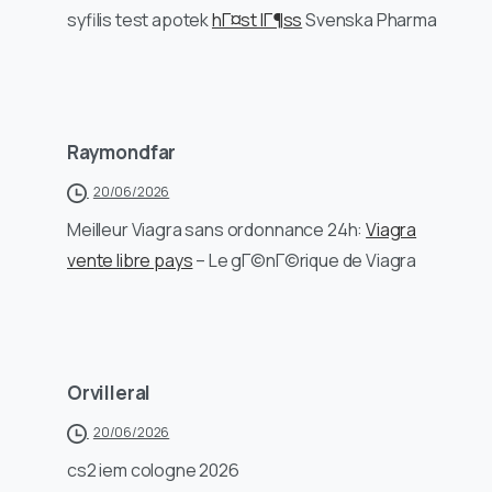
syfilis test apotek
hГ¤st lГ¶ss
Svenska Pharma
Raymondfar
20/06/2026
Meilleur Viagra sans ordonnance 24h:
Viagra
vente libre pays
– Le gГ©nГ©rique de Viagra
Orvilleral
20/06/2026
cs2 iem cologne 2026