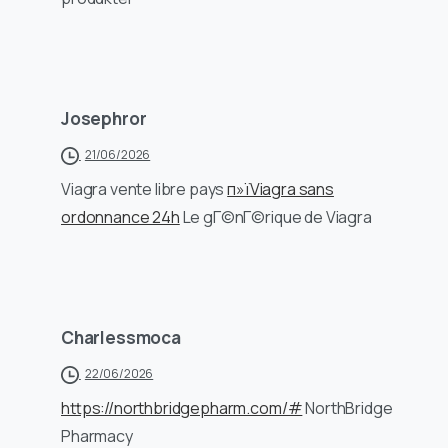
Josephror
21/06/2026
Viagra vente libre pays
п»їViagra sans
ordonnance 24h
Le gГ©nГ©rique de Viagra
Charlessmoca
22/06/2026
https://northbridgepharm.com/#
NorthBridge
Pharmacy