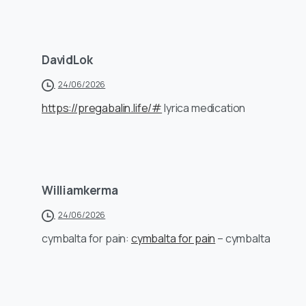
DavidLok
24/06/2026
https://pregabalin.life/#
lyrica medication
Williamkerma
24/06/2026
cymbalta for pain:
cymbalta for pain
– cymbalta