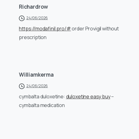
Richardrow
24/06/2026
https://modafinil.pro/#
order Provigil without
prescription
Williamkerma
24/06/2026
cymbalta duloxetine:
duloxetine easy buy
–
cymbalta medication