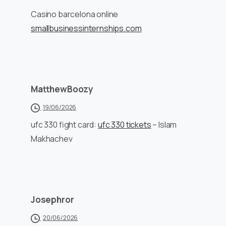
Casino barcelona online
smallbusinessinternships.com
MatthewBoozy
19/06/2026
ufc 330 fight card:
ufc 330 tickets
– Islam
Makhachev
Josephror
20/06/2026