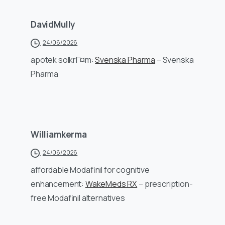
DavidMully
24/06/2026
apotek solkrГ¤m:
Svenska Pharma
– Svenska
Pharma
Williamkerma
24/06/2026
affordable Modafinil for cognitive
enhancement:
WakeMeds RX
– prescription-
free Modafinil alternatives