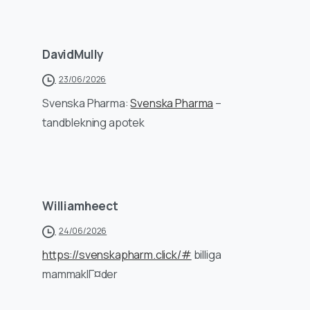
DavidMully
23/06/2026
Svenska Pharma:
Svenska Pharma
–
tandblekning apotek
Williamheect
24/06/2026
https://svenskapharm.click/#
billiga
mammaklГ¤der