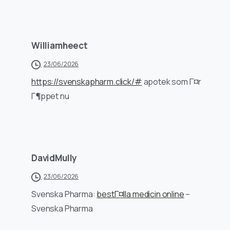
Williamheect
23/06/2026
https://svenskapharm.click/#
apotek som Г¤r
Г¶ppet nu
DavidMully
23/06/2026
Svenska Pharma:
bestГ¤lla medicin online
–
Svenska Pharma