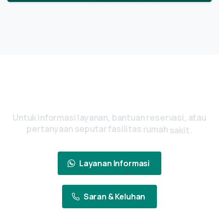
Ada Pertanyaan? Yuk, Hubungi Kami
Sekarang
Untuk
informasi
layanan,
bantuan
reservasi,
atau
pertanyaan
seputar
fasilitas
rumah
sakit.
Layanan Informasi
Saran & Keluhan