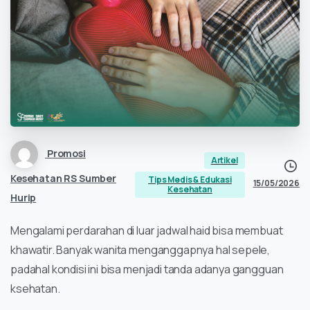
Promosi
Artikel
Kesehatan RS Sumber
Tips Medis & Edukasi
15/05/2026
Kesehatan
Hurip
Mengalami perdarahan di luar jadwal haid bisa membuat
khawatir. Banyak wanita menganggapnya hal sepele,
padahal kondisi ini bisa menjadi tanda adanya gangguan
ksehatan.