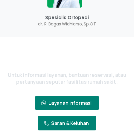
Spesialis Ortopedi
dr. R. Bagas Widhiarso, Sp.OT
Ada Pertanyaan? Yuk, Hubungi Kami
Sekarang
Untuk
informasi
layanan,
bantuan
reservasi,
atau
pertanyaan
seputar
fasilitas
rumah
sakit.
Layanan Informasi
Saran & Keluhan