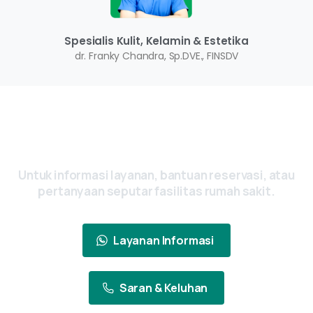
Spesialis Kulit, Kelamin & Estetika
dr. Franky Chandra, Sp.DVE., FINSDV
Ada Pertanyaan? Yuk, Hubungi Kami
Sekarang
Untuk
informasi
layanan,
bantuan
reservasi,
atau
pertanyaan
seputar
fasilitas
rumah
sakit.
Layanan Informasi
Saran & Keluhan