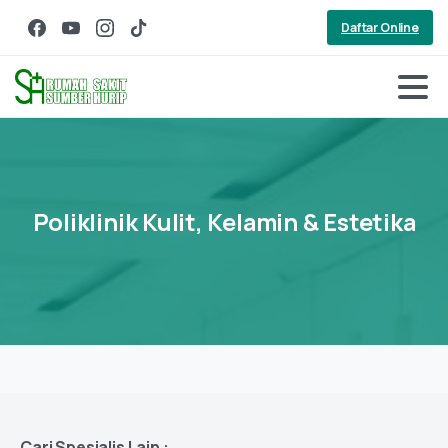
Daftar Online
Poliklinik
Kulit,
Kelamin
&
Estetika
Cari Spesialis Lain :